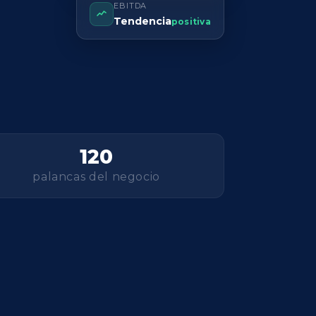
EBITDA
Tendencia
positiva
120
palancas del negocio