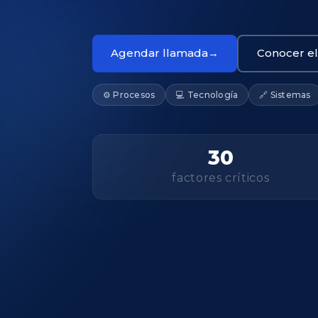
Agendar llamada
Conocer e
⚙️ Procesos
💻 Tecnología
🔗 Sistemas
30
factores críticos