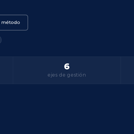
l método
6
ejes de gestión